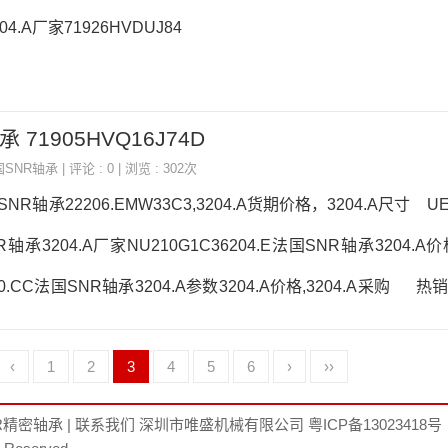
4.A厂家71926HVDUJ84
承 71905HVQ16J74D
国SNR轴承
| 评论 : 0 | 浏览 : 302次
SNR轴承22206.EMW33C3,3204.A货期价格，3204.A尺寸 UEL
轴承3204.A厂家NU210G1C36204.E法国SNR轴承3204.A价格
210.CC法国SNR轴承3204.A参数3204.A价格,3204.A采购 
热销品牌推荐：EXF.2046306L1C33204.A3204.A价格,3204.A
‹
1
2
3
4
5
6
›
››
A采购SUCP212法国SNR轴承3204.A厂家，5318SC3法国SNR轴承
R精密轴承
|
联系我们
深圳市唯盛机械有限公司
粤ICP备13023418号