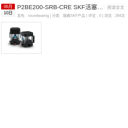
P2BE200-SRB-CRE SKF活塞传感器/活塞检测器 LINCOLN 223-14130-7
06月
阅读全文
家TOOLHMV42/PISTONSEALSUKF211D1法国SNR轴承331
10日
发布 :
visonbearing
| 分类 :
瑞典SKF产品
| 评论 : 0 | 浏览 : 284次
0.AC3(J30)价格GS89314SESFL.208-24.N法国SNR轴承331
0.AC3(J30)参数3310.AC3(J30)价格,3310.AC3(J30)采购 热销
型号推荐：3310.AC3(J30)，CB224M80H&n