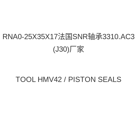
RNA0-25X35X17法国SNR轴承3310.AC3
(J30)厂家
TOOL HMV42 / PISTON SEALS