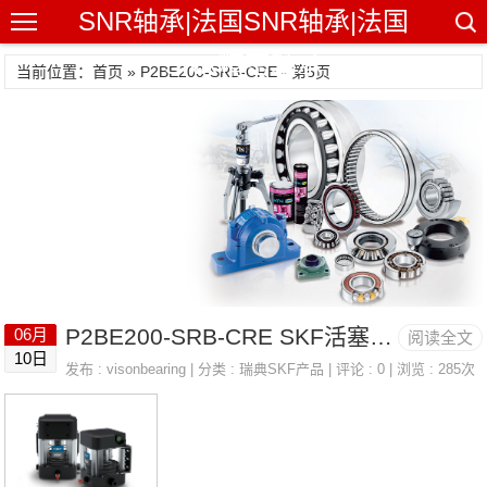
SNR轴承|法国SNR轴承|法国
SNR精密轴承
当前位置：首页 » P2BE200-SRB-CRE - 第5页
P2BE200-SRB-CRE SKF活塞传感器/活塞检测器 LINCOLN 223-14130-7
06月
阅读全文
10日
发布 :
visonbearing
| 分类 :
瑞典SKF产品
| 评论 : 0 | 浏览 : 285次