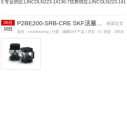
E专业供应;LINCOLN223-14130-7优势供应;LINCOLN223-141
30-7假一赔十 MR243320法国SNR轴承3310.AC3(J30)厂家N
P2BE200-SRB-CRE SKF活塞传感器/活塞检测器 LINCOLN 223-14130-7
06月
阅读全文
U226EG16306ZZ/5K法国SNR轴承3310.AC3(J30)价格ZLG.3
10日
发布 :
visonbearing
| 分类 :
瑞典SKF产品
| 评论 : 0 | 浏览 : 298次
08.AA608法国SNR轴承3310.AC3(J30)参数3310.AC3(J30)价
格,3310.AC3(J30)采购 热销型号推荐：3310.AC3(J30)，CB2
24M80H RK6-37N1Z，P2BE200