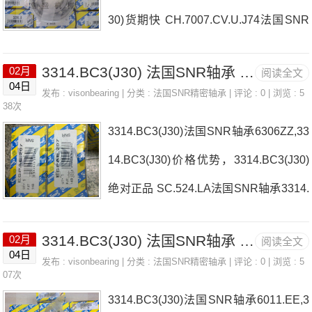
30)货期快 CH.7007.CV.U.J74法国SNR
轴承3314.BC3(J30)厂家22309.EG15KW
3314.BC3(J30) 法国SNR轴承 MB.25
02月
阅读全文
33C3SUCPA.208.CC法国SNR轴承331
04日
发布 :
visonbearing
| 分类 :
法国SNR精密轴承
| 评论 : 0 | 浏览 : 5
4.BC3(J30)价格7013.HV.DF.J94RDC.52
38次
3314.BC3(J30)法国SNR轴承6306ZZ,33
0法国SNR轴承3314.BC3(J30)参数3314.
14.BC3(J30)价格优势，3314.BC3(J30)
BC3(J30)价格,3314.BC3(J30)采购 热销
绝对正品 SC.524.LA法国SNR轴承3314.
型号推荐：3314.BC3(J30)，FB22435-
BC3(J30)厂家71913.HV.UJ84DEXPA.2
H RK6-22E1Z，P4BE308-SRB-SRE热
3314.BC3(J30) 法国SNR轴承 TOOL HMV24 / PISTON SEALS
02月
阅读全文
11法国SNR轴承3314.BC3(J30)价格719
销品牌推荐：SN608L5ZMLE7003HVD
04日
发布 :
visonbearing
| 分类 :
法国SNR精密轴承
| 评论 : 0 | 浏览 : 5
12HVDBJ84DUCF.204.CO法国SNR轴
07次
UJ84S3314.BC
3314.BC3(J30)法国SNR轴承6011.EE,3
承3314.BC3(J30)参数3314.BC3(J30)价