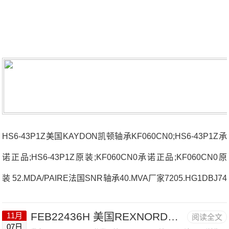
HS6-43P1Z美国KAYDON凯顿轴承KF060CN0;HS6-43P1Z承
诺正品;HS6-43P1Z原装;KF060CN0承诺正品;KF060CN0原
装 52.MDA/PAIRE法国SNR轴承40.MVA厂家7205.HG1DBJ74
DCH.7001.CVQ16J84D法国SNR轴承40.MVA价格7022.CV.D
FEB22436H 美国REXNORD带座轴承 3215
11月
阅读全文
B.J8222320UAL1D1X50C3法国SNR轴承40.MVA参数40.MV
07日