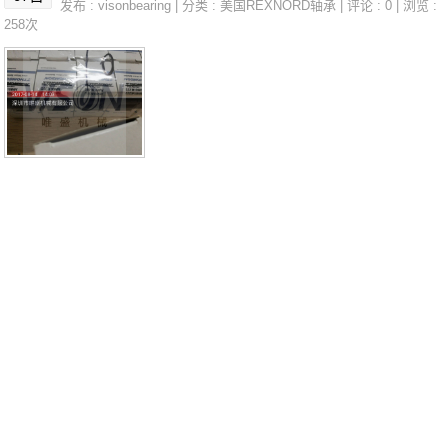
发布 :
visonbearing
| 分类 :
美国REXNORD轴承
| 评论 : 0 | 浏览 :
A价格,40.MVA采购 热销型号推荐：40.MVA，FEB22436H H
258次
S6-43P1Z，P4BE300-SRB-CRE热销品牌推荐：NKX25T2H
314040.MVA40.MVA价格,40.MVA采购40.MVA价格,40.MV