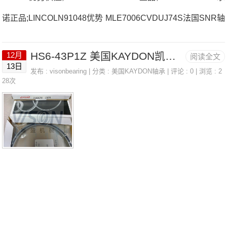
诺正品;LINCOLN91048优势 MLE7006CVDUJ74S法国SNR轴
承40.MVA厂家UKP.207.H.CO23222.EMW33法国SNR轴承40.
HS6-43P1Z 美国KAYDON凯顿轴承 KF060CN0
12月
阅读全文
MVA价格M-ASPP207NK38/30R法国SNR轴承40.MVA参数40.
13日
发布 :
visonbearing
| 分类 :
美国KAYDON轴承
| 评论 : 0 | 浏览 : 2
MVA价格,40.MVA采购 热销型号推荐：40.MVA，FEB22436
28次
H HS6-43P1Z，P4BE300-SRB-CRE热销品牌推荐：ESPFE.
206UCT.213.CC40.MVA40.MVA价格,40.MV