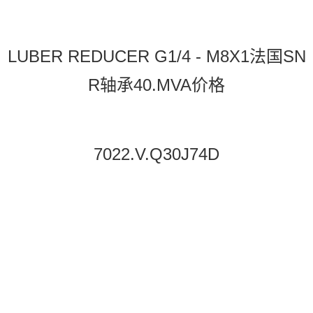
LUBER REDUCER G1/4 - M8X1法国SN
R轴承40.MVA价格
7022.V.Q30J74D