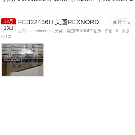
11H法国SNR轴承40.MVA价格NA4824AELPP202W3法国SN
FEB22436H 美国REXNORD带座轴承 3215
12月
阅读全文
R轴承40.MVA参数40.MVA价格,40.MVA采购 热销型号推荐：
13日
发布 :
visonbearing
| 分类 :
美国REXNORD轴承
| 评论 : 0 | 浏览 :
40.MVA，FEB22436H HS6-43P1Z，P4BE300-SRB-CRE热
231次
销品牌推荐：6005LLBC3/5KUKPG.212.H.CO40.MVA40.MVA
价格,40.MVA采购40.MVA价格,40.MVA采购SNOL.228.A法国S
N