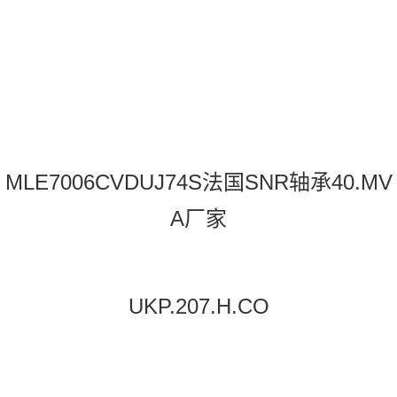
有7个。法国SNR(NTNSNREUROPE)品
牌生产：球轴承、圆锥滚子轴承、圆柱滚
子轴承、调心滚子轴承、滚针轴承、大型
轴承、变速箱轴承、离合器轴承等。
MLE7006CVDUJ74S法国SNR轴承40.MV
A厂家
UKP.207.H.CO