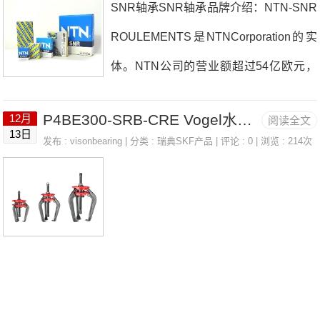
SNR轴承SNR轴承品牌介绍：NTN-SNR
ROULEMENTS是NTNCorporation的实
体。NTN公司的营业额超过54亿欧元，
是轴承(全球第三)和变速器密封件(全球第
P4BE300-SRB-CRE Vogel水库 LINCOLN 91048
12月
阅读全文
二)的设计，开发和制造的全球领导者之
13日
发布 :
visonbearing
| 分类 :
瑞典SKF产品
| 评论 : 0 | 浏览 : 214次
一。NTNCorporation遍及所有工业，汽
车和航空市场。NTNCorporation集团在2
007年收购了SNRRoulements，从而使
后者得以加强其在欧洲的地位和成为世界
领导者的地位。NTN在欧洲拥有约6000
名员工，拥有13个生产基地，其中法国