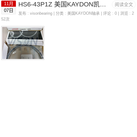
HS6-43P1Z 美国KAYDON凯顿轴承 KF060CN0
11月
阅读全文
法国SNR轴承40.MVA价格7022.V.Q30J74D23218.EMW33C3
07日
发布 :
visonbearing
| 分类 :
美国KAYDON轴承
| 评论 : 0 | 浏览 : 2
法国SNR轴承40.MVA参数40.MVA价格,40.MVA采购 热销型号
52次
推荐：40.MVA，FEB22436H HS6-43P1Z，P4BE300-SRB-
CRE热销品牌推荐：1R8X12X10.56306.