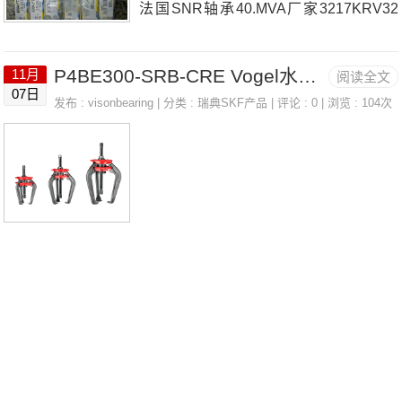
法国SNR轴承40.MVA厂家3217KRV32
H/3AS法国SNR轴承40.MVA价格71916.
P4BE300-SRB-CRE Vogel水库 LINCOLN 91048
11月
阅读全文
HV.DUJ844T-367法国SNR轴承40.MVA
07日
发布 :
visonbearing
| 分类 :
瑞典SKF产品
| 评论 : 0 | 浏览 : 104次
参数40.MVA价格,40.MVA采购 热销型号
推荐：40.MVA，FEB22436H HS6-43P
1Z，P4BE300-SRB-CRE热销品牌推
荐：NJ326C4UKFLE.210.H.CC40.MVA
40.MVA价格,40.MVA采购40.MVA价格,4
0.MVA采购SEST.202.CO法国SNR轴承4
0.MVA厂家，22332.E.F802法国SNR轴
承40.MVA价格，6