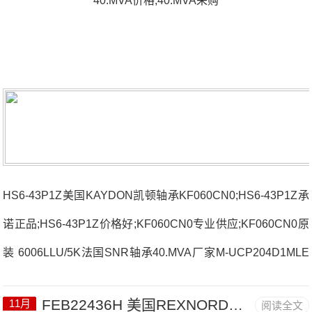
40.MVA价格,40.MVA采购
HS6-43P1Z美国KAYDON凯顿轴承KF060CN0;HS6-43P1Z承
诺正品;HS6-43P1Z价格好;KF060CN0专业供应;KF060CN0原
装 6006LLU/5K法国SNR轴承40.MVA厂家M-UCP204D1MLE
CH71909CVUJ74S法国SNR轴承40.MVA价格7008UG/GMP4
FEB22436H 美国REXNORD带座轴承 3215
11月
阅读全文
4T-JLM508748法国SNR轴承40.MVA参数40.MVA价格,40.MV