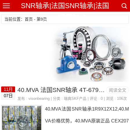
SNR轴承|法国SNR轴承|法国
SNR精密轴承
当前位置：首页 - 第9页
40.MVA 法国SNR轴承 4T-67983/67920
11月
阅读全文
07日
发布 :
visonbearing
| 分类 :
瑞典SKF产品
| 评论 : 0 | 浏览 : 106次
40.MVA法国SNR轴承1R9X12X12,40.M
VA价格优势，40.MVA原装正品 CEX207