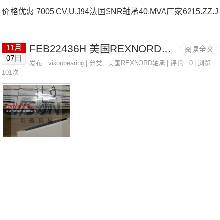
价格优惠 7005.CV.U.J94法国SNR轴承40.MVA厂家6215.ZZ.J
30.D145AELP206D1W3法国SNR轴承40.MVA价格21316.V2
FEB22436H 美国REXNORD带座轴承 3215
11月
阅读全文
2213.EAW33C3法国SNR轴承40.MVA参数40.MVA价格,40.M
07日
发布 :
visonbearing
| 分类 :
美国REXNORD轴承
| 评论 : 0 | 浏览 :
VA采购 热销型号推荐：40.MVA，FEB22436H HS6-43P1
101次
Z，P4BE300-SRB-CRE热销品牌推荐：NU.313E.G15J30UK
SP.206.H.N40.MVA40.MVA价格,40.MVA采购40.MVA价格,