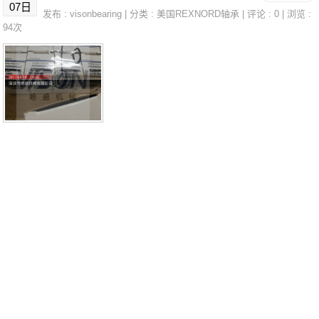
07日
发布 :
visonbearing
| 分类 :
美国REXNORD轴承
| 评论 : 0 | 浏览 :
A采购 热销型号推荐：40.MVA，FEB22436H HS6-43P1Z，
94次
P4BE300-SRB-CRE热销品牌推荐：USFC.209USFL.202.CC
40.MVA40.MVA价格,40.MVA采购40.MVA价格,40.MVA采购SU