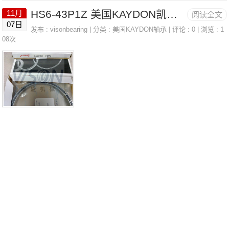
HS6-43P1Z 美国KAYDON凯顿轴承 KF060CN0
11月
阅读全文
国SNR轴承40.MVA价格60107208.HG1Q18J94法国SNR轴承
07日
发布 :
visonbearing
| 分类 :
美国KAYDON轴承
| 评论 : 0 | 浏览 : 1
40.MVA参数40.MVA价格,40.MVA采购 热销型号推荐：40.MV
08次
A，FEB22436H HS6-43P1Z，P4BE300-SRB-CRE热销品牌
推荐：TOOLST700-YOKE1004T-48286/4822