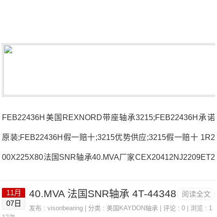
FEB22436H美国REXNORD带座轴承3215;FEB22436H承诺
原装;FEB22436H假一赔十;3215优势供应;3215假一赔十 1R2
00X225X80法国SNR轴承40.MVA厂家CEX20412NJ2209ET2
X法国SNR轴承40.MVA价格16036C3ML71908HVDUJ84S法
40.MVA 法国SNR轴承 4T-44348
11月
阅读全文
国SNR轴承40.MVA参数40.MVA价格,40.MVA采购 热销型号推
07日
发布 :
visonbearing
| 分类 :
美国KAYDON轴承
| 评论 : 0 | 浏览 : 1
荐：40.MVA，FEB22436H HS6-43P1Z，P4BE300-SRB-CR