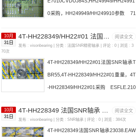
E7010CVDUJ84S,HH249949/HH24991
采购 热销型号推荐：4T-HH50634
0采购，HH249949/HH249910参数 71
8， ，热销品牌推荐：6202LLUC2/5K7
920.CVDBJX4A法国SNR轴承HH24994
1909.HV.DBJ744T-HH5063484T-HH50
4T-HH228349/HH22#01 法国SNR轴承 MLCH71915HVDUJ74S
10月
阅读全文
9/HH249910厂家AS111316034法国SN
31日
6348价格,4T
发布 :
visonbearing
| 分类 :
法国SNR精密轴承
| 评论 : 0 | 浏览 : 3
R轴承HH249949/HH249910价格RDC.5
70次
4T-HH228349/HH22#01法国SNR轴承T
12USFD.203M6法国SNR轴承HH24994
BR55,4T-HH228349/HH22#01重量，4T
9/HH249910参数HH249949/HH249910
-HH228349/HH22#01采购 ESFLE.210
价格,HH249949/HH249910采购 热销
法国SNR轴承4T-HH228349/HH22#01
型号推荐：HH249949/HH249910， ，
4T-HH228349 法国SNR轴承 23140.EMKW33C4
10月
阅读全文
厂家MLE7005CVDUJ74SESPLE.210法
热销品牌推荐：6206.
31日
发布 :
visonbearing
| 分类 :
SNR轴承
| 评论 : 0 | 浏览 : 384次
国SNR轴承4T-HH228349/HH22#01价
4T-HH228349法国SNR轴承23038.EAW