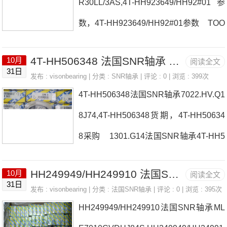
R30LL/3AS,4T-HH923649/HH92#01参
T-HM204010采购 热销型号推荐：4T-
数，4T-HH923649/HH92#01参数 TOO
HM204010， ，热销品牌推荐：P205D
LHMV48EBF/HYDRNUT法国SNR轴承4
14T-LM8148104T-HM2040104T-HM204
4T-HH506348 法国SNR轴承 4T-740
10月
阅读全文
T-HH923649/HH92#01厂家NK17/16RR
31日
010价格,4T-HM204010
发布 :
visonbearing
| 分类 :
SNR轴承
| 评论 : 0 | 浏览 : 399次
NA2207LL/3AS法国SNR轴承4T-HH923
4T-HH506348法国SNR轴承7022.HV.Q1
649/HH92#01价格7006.CV.DF.J742220
8J74,4T-HH506348货期，4T-HH50634
8EMW33C4法国SNR轴承4T-HH92364
8采购 1301.G14法国SNR轴承4T-HH5
9/HH92#01参数4T-HH923649/HH92#01
06348厂家SUC.207-20SESFL.207-22法
价格,4T-HH923649/HH92#01采购 热
HH249949/HH249910 法国SNR轴承 6200FT150ZZ
10月
阅读全文
国SNR轴承4T-HH506348价格7002.CV.
31日
销型号推荐：4T
发布 :
visonbearing
| 分类 :
法国SNR轴承
| 评论 : 0 | 浏览 : 395次
Q16J743205S法国SNR轴承4T-HH5063
HH249949/HH249910法国SNR轴承ML
48参数4T-HH506348价格,4T-HH506348