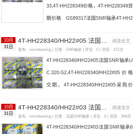
格FE.203.N29334.E法国SNR轴承4T-H
33,4T-HH228349价格，4T-HH228349货
H228349/HH22#01参数4T-HH228349/H
期价格 GS89317法国SNR轴承4T-HH2
H22#01价格,4T-HH228349/HH22#01采
28349厂家EX.203.G2L46904ZZ/5K法国
购 热销型号推荐：4T-HH228349/HH
4T-HH228340/HH22#05 法国SNR轴承 ZLG.317.AC
10月
阅读全文
SNR轴承4T-HH228349价格6309ZZC4/
31日
22#01，
发布 :
visonbearing
| 分类 :
SNR轴承
| 评论 : 0 | 浏览 : 372次
5KUC217G2L3法国SNR轴承4T-HH228
4T-HH228340/HH22#05法国SNR轴承U
349参数4T-HH228349价格,4T-HH22834
C.320.G2,4T-HH228340/HH22#05价格
9采购 热销型号推荐：4T-HH22834
交期，4T-HH228340/HH22#05采购价
9， ，热销品牌推荐：UK.306.G26011N
格 UCX15-215D1法国SNR轴承4T-HH
R4T-HH2283494T-HH228349价格,4T-H
4T-HH228340/HH22#03 法国SNR轴承 7018.HV.U.J94
10月
阅读全文
228340/HH22#05厂家N208ET2XUCFL
31日
H228349采购4T-
发布 :
visonbearing
| 分类 :
法国SNR轴承
| 评论 : 0 | 浏览 : 384次
E.214-43法国SNR轴承4T-HH228340/H
4T-HH228340/HH22#03法国SNR轴承6
H22#05价格6211.F6044T-33030法国S