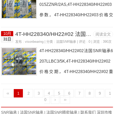
015ZZNR/2AS,4T-HH228340/HH22#03
NR轴承4T-HH228340/HH22#05参数4T-
参数，4T-HH228340/HH22#03价格交
HH228340/HH22#05价格,4T-HH22834
期 5209SC3法国SNR轴承4T-HH2283
0/HH22#05采购 热销型号推荐：4T-H
4T-HH228340/HH22#02 法国SNR轴承 F218N
10月
阅读全文
40/HH22#03厂家NJ308EG1C37013.H
31日
H228340/HH22#05，&nb
发布 :
visonbearing
| 分类 :
法国SNR轴承
| 评论 : 0 | 浏览 : 390次
V.U.J84D法国SNR轴承4T-HH228340/H
4T-HH228340/HH22#02法国SNR轴承6
H22#03价格UC.213-40.G2.T20SEST.20
207LLBC3/5K,4T-HH228340/HH22#02
3.N法国SNR轴承4T-HH228340/HH22#
价格交期，4T-HH228340/HH22#02重
03参数4T-HH228340/HH22#03价格,4T-
量 NK26/16R法国SNR轴承4T-HH228
HH228340/HH22#03采购 热销型号推
340/HH22#02厂家22310.EAW33C4UK
‹‹
1
2
3
4
5
6
7
8
9
1
荐：4T-HH228340/H
0
›
››
PE.209.H.CO法国SNR轴承4T-HH22834
SNR轴承
|
法国SNR轴承
|
法国SNR精密轴承
|
联系我们
深圳市唯
0/HH22#02价格USPG.212.CCSUCT.20