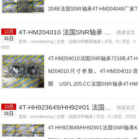
204B法国SNR轴承4T-HM204049厂家T
OOLHMV116EBF/HYDRNUTESPF.205
4T-HM204010 法国SNR轴承 UCPLE205CO
10月
阅读全文
法国SNR轴承4T-HM204049价格N217U
31日
发布 :
visonbearing
| 分类 :
法国SNR精密轴承
| 评论 : 0 | 浏览 : 4
KT.312H法国SNR轴承4T-HM204049参
09次
4T-HM204010法国SNR轴承7216B,4T-H
数4T-HM204049价格,4T-HM204049采
M204010尺寸参数，4T-HM204010货
购 热销型号推荐：4T-HM20404
期 USFL.205.CC法国SNR轴承4T-HM
9， ，热销品牌推荐：NUP2215UCPE.
204010厂家UCF.206-19.N7904UCG/G
2134T-HM2040494T-HM204049价格,4T
4T-HH923649/HH92#01 法国SNR轴承 CM-UCT207D1
10月
阅读全文
MP4法国SNR轴承4T-HM204010价格G
-HM204049采购4T-HM2
31日
发布 :
visonbearing
| 分类 :
法国SNR轴承
| 评论 : 0 | 浏览 : 375次
SFT.30.20M-UCUP205D1法国SNR轴承
4T-HH923649/HH92#01法国SNR轴承K
4T-HM204010参数4T-HM204010价格,4