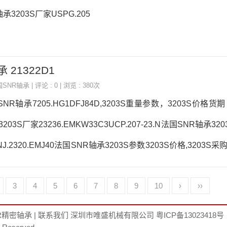
承3203S厂家USPG.205
 21322D1
国SNR轴承
| 评论 : 0 | 浏览 : 380次
SNR轴承7205.HG1DFJ84D,3203S重量参数，3203S价格货期
203S厂家23236.EMKW33C3UCP.207-23.N法国SNR轴承32
1NJ.2320.EMJ40法国SNR轴承3203S参数3203S价格,320
S， ，热销品牌推荐：SESP.204.COSUCP.205-16.CO3203S3
3
4
5
6
7
8
9
10
›
››
03S价格,3203S采购UK213D1法国SNR轴承3203S厂家，6205
R精密轴承
|
联系我们
深圳市唯盛机械有限公司
粤ICP备13023418号