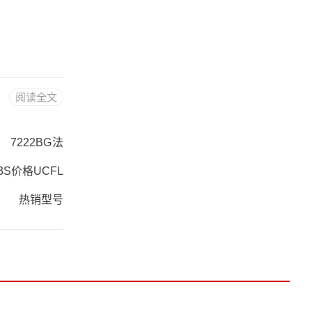
阅读全文
 7222BG法
03S价格UCFL
3S采购 热销型号
203S价格,32
NRC3法国SN