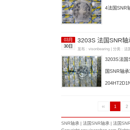
4法国SNR轴
3203S 法国SNR轴承
03月
30日
发布 :
visonbearing
| 分类 :
法
3203S法国
国SNR轴承3
204HT2D
推荐：3203
‹‹
1
2
03S采购32
R
SNR轴承
|
法国SNR轴承
|
法国SN