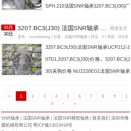
SPH.210法国SNR轴承3207.BC3(J30)厂
07.BC3(J30)， ，热销品牌推荐：SC.31
家23040.EAKW33
6.DS72053207.BC3(J30)3207.BC3(J
3207.BC3(J30) 法国SNR轴承 6019.EEC3(J30)
05月
阅读全文
30日
发布 :
visonbearing
| 分类 :
法国SNR轴承
| 评论 : 0 | 浏览 : 363次
3207.BC3(J30)法国SNR轴承UCP212-2
07D1,3207.BC3(J30)价格，3207.BC3(J
30)采购价格 NU2220EG1法国SNR轴承
3207.BC3(J30)厂家UCFL202
‹‹
1
2
3
4
5
6
7
8
9
1
0
›
››
SNR轴承
|
法国SNR轴承
|
法国SNR精密轴承
|
联系我们
深圳市唯
盛机械有限公司
粤ICP备13023418号