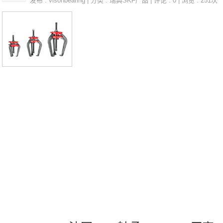
发布 :
visonbearing
| 分类 :
瑞典SKF产品
| 评论 : 0 | 浏览 : 251次
法国SNR轴承3313SC3参数3313SC3价
格,3313SC3采购 热销型号推荐：3313S
C3，FB22427-H RK6-37E1Z，P4BE2
15-SRB-SRE热销品牌推荐：23218.EM
W33UCFX13-208D13313SC33313SC3
价格,3313SC3采购3313SC3价格,3313S
C3采购UCFE.208.N法国SNR轴承3313
SC3厂家