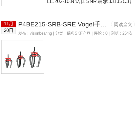
LE.202-10.N法国SNR轴承3313SC3厂
家K50X55X13.5UC307D1法国SNR轴承
P4BE215-SRB-SRE Vogel手动润滑 LINCOLN 223-14244-7
11月
阅读全文
3313SC3价格5305SNR23244.EMW33
20日
发布 :
visonbearing
| 分类 :
瑞典SKF产品
| 评论 : 0 | 浏览 : 254次
法国SNR轴承3313SC3参数3313SC3价
格,3313SC3采购 热销型号推荐：3313S
C3，FB22427-H RK6-37E1Z，P4BE2
15-SRB-SRE热销品牌推荐：893094T-1
41393313SC33313SC3价格,3313SC3
采购3313SC3价格,3313SC3采购NU.30
8.E.G15法国SNR轴承3313SC3厂家，S
UCFL.206-20