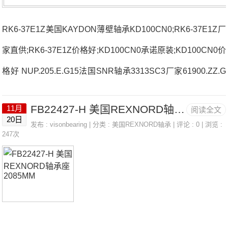
RK6-37E1Z美国KAYDON薄壁轴承KD100CN0;RK6-37E1Z厂
家直供;RK6-37E1Z价格好;KD100CN0承诺原装;KD100CN0价
格好 NUP.205.E.G15法国SNR轴承3313SC3厂家61900.ZZ.G
15CH71909CVUJ74法国SNR轴承3313SC3价格SUCFL.210-
FB22427-H 美国REXNORD轴承座 2085MM
11月
阅读全文
31.CO6202.C3(J30)法国SNR轴承3313SC3参数3313SC3价
20日
发布 :
visonbearing
| 分类 :
美国REXNORD轴承
| 评论 : 0 | 浏览 :
格,3313SC3采购 热销型号推荐：3313SC3，FB22427-H RK
247次
6-37E1Z，P4BE215-SRB-SRE热销品牌推荐：23030.EAKW
333314.BC3(J30)3313SC33313SC3价格,3313SC