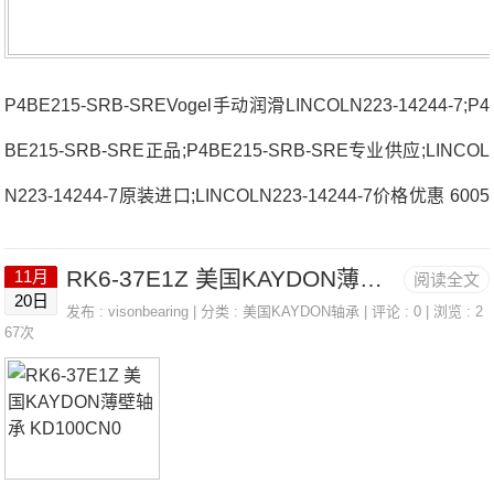
P4BE215-SRB-SREVogel手动润滑LINCOLN223-14244-7;P4
BE215-SRB-SRE正品;P4BE215-SRB-SRE专业供应;LINCOL
N223-14244-7原装进口;LINCOLN223-14244-7价格优惠 6005
LU法国SNR轴承3313SC3厂家UC.211-35.G2.L37024.V.Q34.
RK6-37E1Z 美国KAYDON薄壁轴承 KD100CN0
11月
阅读全文
J84法国SNR轴承3313SC3价格SC.510.TANJ319.EG15法国S
20日
发布 :
visonbearing
| 分类 :
美国KAYDON轴承
| 评论 : 0 | 浏览 : 2
NR轴承3313SC3参数3313SC3价格,3313SC3采购 热销型号
67次
推荐：3313SC3，FB22427-H RK6-37E1Z，P4BE215-SRB-
SRE热销品牌推荐：HK3016V36830