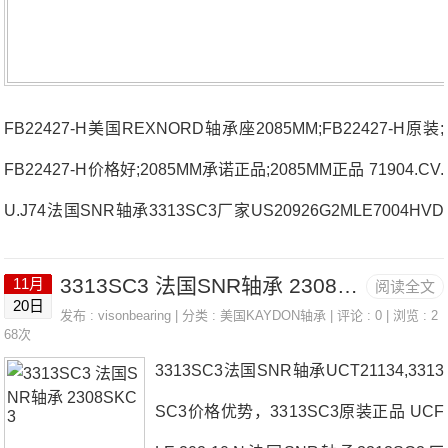
FB22427-H美国REXNORD轴承座2085MM;FB22427-H原装;
FB22427-H价格好;2085MM承诺正品;2085MM正品 71904.CV.
U.J74法国SNR轴承3313SC3厂家US20926G2MLE7004HVD
UJ84S法国SNR轴承3313SC3价格4302.A22326.EK.F800法
3313SC3 法国SNR轴承 2308SKC3
11月
阅读全文
国SNR轴承3313SC3参数3313SC3价格,3313SC3采购 热销
20日
发布 :
visonbearing
| 分类 :
美国KAYDON轴承
| 评论 : 0 | 浏览 : 2
型号推荐：3313SC3，FB22427-H RK6-37E1Z，P4BE215-
68次
3313SC3法国SNR轴承UCT21134,3313
SRB-SRE热销品牌推荐：FS30971918.HVQ16J843313SC33
SC3价格优势，3313SC3原装正品 UCF
313SC3价格,3313SC3采购3313SC3价格,3313SC3采购N3