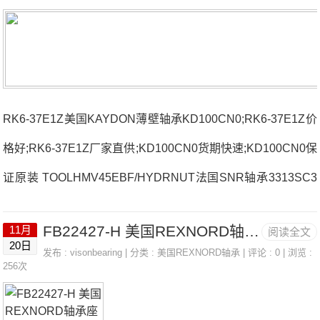
RK6-37E1Z美国KAYDON薄壁轴承KD100CN0;RK6-37E1Z价
格好;RK6-37E1Z厂家直供;KD100CN0货期快速;KD100CN0保
证原装 TOOLHMV45EBF/HYDRNUT法国SNR轴承3313SC3
厂家23218.EAW3324138.EAK30W33C3法国SNR轴承3313S
FB22427-H 美国REXNORD轴承座 2085MM
11月
阅读全文
C3价格71913CVUJ74SESPA.203.CC法国SNR轴承3313SC3
20日
发布 :
visonbearing
| 分类 :
美国REXNORD轴承
| 评论 : 0 | 浏览 :
参数3313SC3价格,3313SC3采购 热销型号推荐：3313SC
256次
3，FB22427-H RK6-37E1Z，P4BE215-SRB-SRE热销品牌