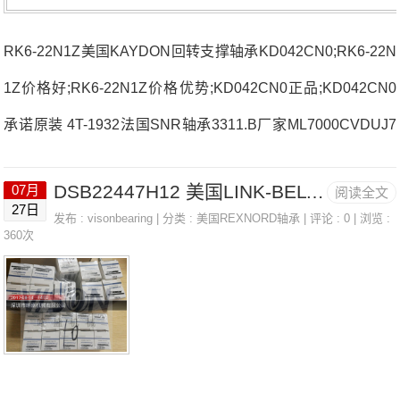
RK6-22N1Z美国KAYDON回转支撑轴承KD042CN0;RK6-22N
1Z价格好;RK6-22N1Z价格优势;KD042CN0正品;KD042CN0
承诺原装 4T-1932法国SNR轴承3311.B厂家ML7000CVDUJ7
4S7206.C.G1DUJ74法国SNR轴承3311.B价格71915HVURJ7
DSB22447H12 美国LINK-BELT连座轴承 2207
07月
阅读全文
44T-HM237510法国SNR轴承3311.B参数3311.B价格,3311.B
27日
发布 :
visonbearing
| 分类 :
美国REXNORD轴承
| 评论 : 0 | 浏览 :
采购 热销型号推荐：3311.B，DSB22447H12 RK6-22N1Z，
360次
P2BE208-SRB-CRE热销品牌推荐：16032C37001.HV.U.J74
3311.B3311.B价格,3311.B采购3311.B价格,3311.B采