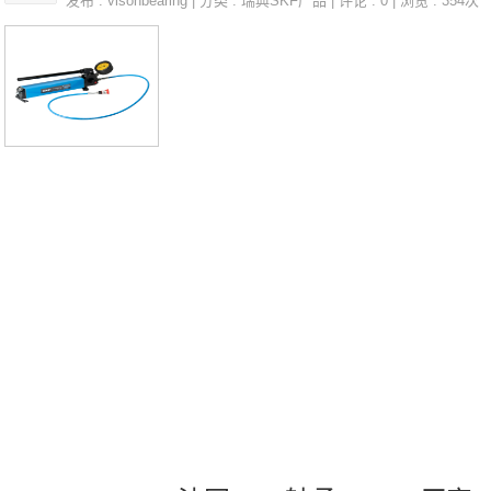
发布 :
visonbearing
| 分类 :
瑞典SKF产品
| 评论 : 0 | 浏览 : 354次
VDUJ84S法国SNR轴承3311.B参数331
1.B价格,3311.B采购 热销型号推荐：33
11.B，DSB22447H12 RK6-22N1Z，P2
BE208-SRB-CRE热销品牌推荐：HMK1
620US.212.G2.T043311.B3311.B价格,3
311.B采购3311.B价格,3311.B采购UCF
E.211.CO法国SNR轴承3311.B厂家，U