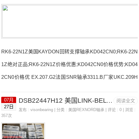
RK6-22N1Z美国KAYDON回转支撑轴承KD042CN0;RK6-22N
1Z绝对正品;RK6-22N1Z价格优惠;KD042CN0价格优势;KD04
2CN0价格优 EX.207.G2法国SNR轴承3311.B厂家UKC.209H
UCFC.208.N法国SNR轴承3311.B价格UCT211-30D1TOOLH
DSB22447H12 美国LINK-BELT连座轴承 2207
07月
阅读全文
MV20EBF/HYDRNUT法国SNR轴承3311.B参数3311.B价格,3
27日
发布 :
visonbearing
| 分类 :
美国REXNORD轴承
| 评论 : 0 | 浏览 :
311.B采购 热销型号推荐：3311.B，DSB22447H12 RK6-22
357次
N1Z，P2BE208-SRB-CRE热销品牌推荐：6214ZZ/5KN211E