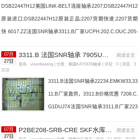
DSB22447H12美国LINK-BELT连座轴承2207;DSB22447H12
原装进口;DSB22447H12原装正品;2207货期快速;2207货期
快 6017.ZZ法国SNR轴承3311.B厂家UCPH.202.C.OUC.205-
14.G2.T20法国SNR轴承3311.B价格UCP.208-25CH.7020.HV.
3311.B 法国SNR轴承 7905UG/GMP42
07月
阅读全文
DB.J74法国SNR轴承3311.B参数3311.B价格,3311.B采购 热
27日
发布 :
visonbearing
| 分类 :
美国KAYDON轴承
| 评论 : 0 | 浏览 : 3
销型号推荐：3311.B，DSB22447H12 RK6-22N1Z，P2BE2
32次
3311.B法国SNR轴承22234.EMKW33,33
08-SRB-CRE热销品牌推荐：6019LLUC3/5KML7002CVDUJ
11.B厂家直供，3311.B价格优惠 7208.C.
84S3311.B3311.B价格,3311.B采购3311.B价格,
G1DUJ74法国SNR轴承3311.B厂家223
19.EAW33C3USPAE.208法国SNR轴承
P2BE208-SRB-CRE SKF水库 LINCOLN 223-13686-1
07月
阅读全文
3311.B价格22220.EAW33C4MLE7006H
27日