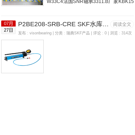
W33C4法国SNR轴承3311.B厂家KBK15
X20X17.3X6324法国SNR轴承3311.B价
P2BE208-SRB-CRE SKF水库 LINCOLN 223-13686-1
07月
阅读全文
格6200FT150K65X70X30法国SNR轴承
27日
发布 :
visonbearing
| 分类 :
瑞典SKF产品
| 评论 : 0 | 浏览 : 314次
3311.B参数3311.B价格,3311.B采购 热
销型号推荐：3311.B，DSB22447H1
2 RK6-22N1Z，P2BE208-SRB-CRE热
销品牌推荐：6009ZU1LUBSOCOLLAR
&INSERTSTL38XD63311.B3311.B价格,
3311.B采购3311.B价格,3311.B采购UCP
309-111D1法国SNR轴承331