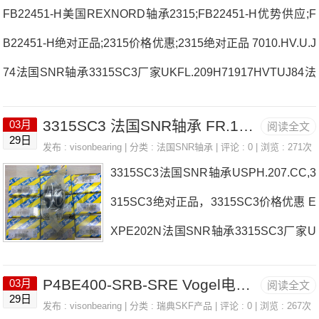
FB22451-H美国REXNORD轴承2315;FB22451-H优势供应;F
B22451-H绝对正品;2315价格优惠;2315绝对正品 7010.HV.U.J
74法国SNR轴承3315SC3厂家UKFL.209H71917HVTUJ84法
国SNR轴承3315SC3价格HK4020LL/3ASUKFC.209.H.N法国
3315SC3 法国SNR轴承 FR.150X12,5
03月
阅读全文
SNR轴承3315SC3参数3315SC3价格,3315SC3采购 热销型
29日
发布 :
visonbearing
| 分类 :
法国SNR轴承
| 评论 : 0 | 浏览 : 271次
号推荐：3315SC3，FB22451-H RK6-33E1Z，P4BE400-SR
3315SC3法国SNR轴承USPH.207.CC,3
B-SRE热销品牌推荐：6312ZT3113315SC33315SC3价格,33
315SC3绝对正品，3315SC3价格优惠 E
15SC3采购3315SC3价格,3315SC3采购6007.NR法国SNR轴
XPE202N法国SNR轴承3315SC3厂家U
CFL211CO16026C3法国SNR轴承3315
P4BE400-SRB-SRE Vogel电连接器/电缆 LINCOLN 66717
03月
阅读全文
SC3价格MLE7006HVDUJ84SSUCP.20
29日
发布 :
visonbearing
| 分类 :
瑞典SKF产品
| 评论 : 0 | 浏览 : 267次
720法国SNR轴承3315SC3参数3315SC