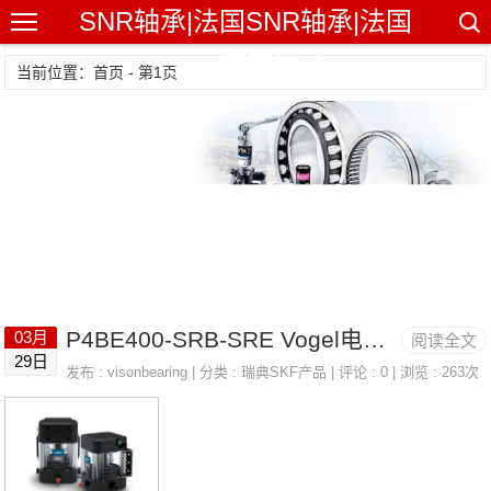
SNR轴承|法国SNR轴承|法国
SNR精密轴承
当前位置：首页 - 第1页
P4BE400-SRB-SRE Vogel电连接器/电缆 LINCOLN 66717
03月
阅读全文
29日
发布 :
visonbearing
| 分类 :
瑞典SKF产品
| 评论 : 0 | 浏览 : 263次