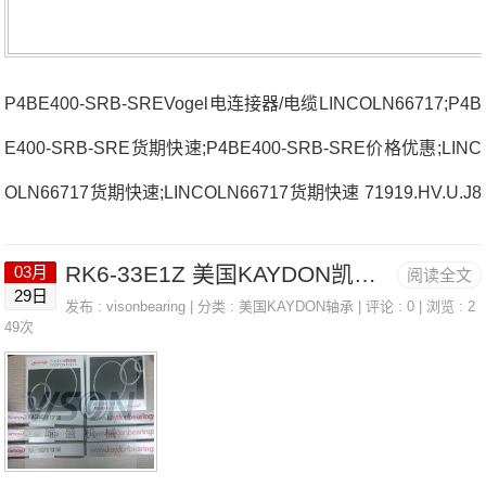
P4BE400-SRB-SREVogel电连接器/电缆LINCOLN66717;P4B
E400-SRB-SRE货期快速;P4BE400-SRB-SRE价格优惠;LINC
OLN66717货期快速;LINCOLN66717货期快速 71919.HV.U.J8
4法国SNR轴承3315SC3厂家NJ305ET2XEXC.202法国SNR
RK6-33E1Z 美国KAYDON凯顿超精薄壁轴承 KD200CN0
03月
阅读全文
轴承3315SC3价格UCFC209L4UST.210法国SNR轴承3315S
29日
发布 :
visonbearing
| 分类 :
美国KAYDON轴承
| 评论 : 0 | 浏览 : 2
C3参数3315SC3价格,3315SC3采购 热销型号推荐：3315SC
49次
3，FB22451-H RK6-33E1Z，P4BE400-SRB-SRE热销品牌
推荐：SNC.510-6087907UG/GNP42/15KQTQ331