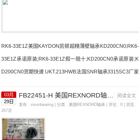
RK6-33E1Z美国KAYDON凯顿超精薄壁轴承KD200CN0;RK6-
33E1Z承诺原装;RK6-33E1Z假一赔十;KD200CN0承诺原装;K
D200CN0货期快速 UKT.213HWB法国SNR轴承3315SC3厂家
7206CG1DFJ84KR35XH法国SNR轴承3315SC3价格NU208
FB22451-H 美国REXNORD轴承 2315
03月
阅读全文
ET2XC3FE.213.N法国SNR轴承3315SC3参数3315SC3价格,
29日
发布 :
visonbearing
| 分类 :
美国REXNORD轴承
| 评论 : 0 | 浏览 :
3315SC3采购 热销型号推荐：3315SC3，FB22451-H RK6-
267次
33E1Z，P4BE400-SRB-SRE热销品牌推荐：UCF.201-08.CC
71922.CV.URJ843315SC33315SC3价格,3315SC3采购3315