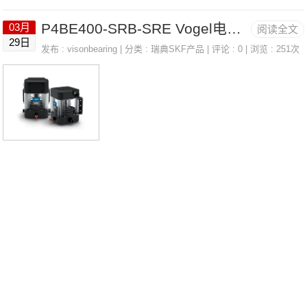
-H715347/H715311UCFC20722法国SN
P4BE400-SRB-SRE Vogel电连接器/电缆 LINCOLN 66717
03月
阅读全文
R轴承3315SC3价格SESF.207.NUCC21
29日
发布 :
visonbearing
| 分类 :
瑞典SKF产品
| 评论 : 0 | 浏览 : 251次
2HT2D1法国SNR轴承3315SC3参数331
5SC3价格,3315SC3采购 热销型号推
荐：3315SC3，FB22451-H RK6-33E1
Z，P4BE400-SRB-SRE热销品牌推荐：
4T-2789/272071909.HVDBJ74D3315S
C33315SC3价格,3315SC3采购3315SC
3价格,3315SC3采购RNA6918R法国SN
R轴承3315