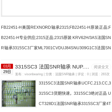
FB22451-H美国REXNORD轴承2315;FB22451-H原装正品;F
B22451-H专业供应;2315正品;2315原装 KRV62H/3AS法国SN
R轴承3315SC3厂家ML7001CVDUJ84SNU309G1C3法国SN
R轴承3315SC3价格RDC.522UCFL.206L3法国SNR轴承3315
3315SC3 法国SNR轴承 NUP.305.E.G15
03月
阅读全文
SC3参数3315SC3价格,3315SC3采购 热销型号推荐：3315S
29日
发布 :
visonbearing
| 分类 :
法国SNR轴承
| 评论 : 0 | 浏览 : 283次
C3，FB22451-H RK6-33E1Z，P4BE400-SRB-SRE热销品
3315SC3法国SNR轴承UCFC.213.CC,3
牌推荐：7013.HV.DF.J94UKFLE.208.H.CC3315SC33315SC
315SC3货期快速，3315SC3绝对正品 U
3价格,3315SC3采购3315SC3价格,3315SC3采购4T-050
CT328D1法国SNR轴承3315SC3厂家4T