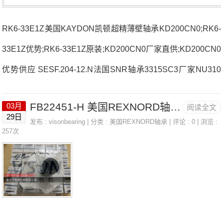
RK6-33E1Z美国KAYDON凯顿超精薄壁轴承KD200CN0;RK6-
33E1Z优势;RK6-33E1Z原装;KD200CN0厂家直供;KD200CN0
优势供应 SESF.204-12.N法国SNR轴承3315SC3厂家NU310
EG1C322315.EK.F800法国SNR轴承3315SC3价格NJ2311E
FB22451-H 美国REXNORD轴承 2315
03月
阅读全文
T2XNK38/30R法国SNR轴承3315SC3参数3315SC3价格,331
29日
发布 :
visonbearing
| 分类 :
美国REXNORD轴承
| 评论 : 0 | 浏览 :
5SC3采购 热销型号推荐：3315SC3，FB22451-H RK6-33E
257次
1Z，P4BE400-SRB-SRE热销品牌推荐：7022.CV.DB.J74EX
F.2063315SC33315SC3价格,3315SC3采购3315SC3价格,3