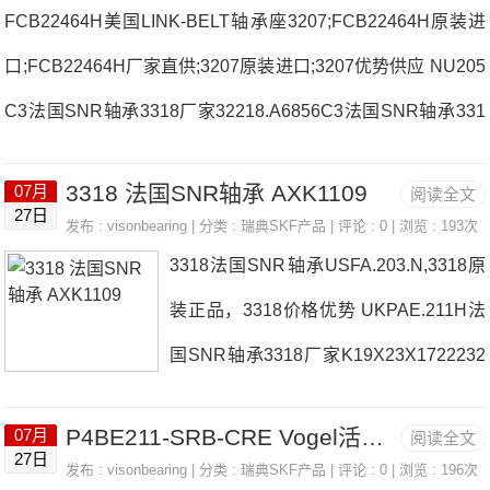
FCB22464H美国LINK-BELT轴承座3207;FCB22464H原装进
口;FCB22464H厂家直供;3207原装进口;3207优势供应 NU205
C3法国SNR轴承3318厂家32218.A6856C3法国SNR轴承331
8价格EXFL.319UEL307-106D1W3法国SNR轴承3318参数33
3318 法国SNR轴承 AXK1109
07月
阅读全文
18价格,3318采购 热销型号推荐：3318，FCB22464H HS6-2
27日
发布 :
visonbearing
| 分类 :
瑞典SKF产品
| 评论 : 0 | 浏览 : 193次
9P1Z，P4BE211-SRB-CRE热销品牌推荐：HTA924DB/GNP
3318法国SNR轴承USFA.203.N,3318原
4L30317DU33183318价格,3318采购3318价格,3318采购UCF.
装正品，3318价格优势 UKPAE.211H法
204-12法国SNR轴承3318厂家，SEST.203.N法国SNR轴承33
国SNR轴承3318厂家K19X23X1722232
18价格
BD1法国SNR轴承3318价格NUKR100
P4BE211-SRB-CRE Vogel活塞传感器/活塞检测器 LINCOLN 82251
07月
阅读全文
H/3ASC-UCF310D1法国SNR轴承3318
27日
发布 :
visonbearing
| 分类 :
瑞典SKF产品
| 评论 : 0 | 浏览 : 196次
参数3318价格,3318采购 热销型号推