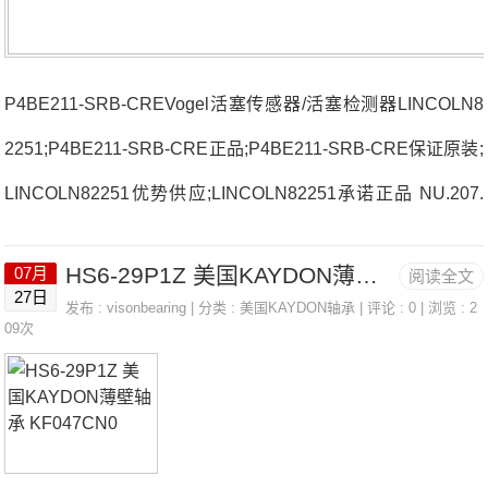
P4BE211-SRB-CREVogel活塞传感器/活塞检测器LINCOLN8
2251;P4BE211-SRB-CRE正品;P4BE211-SRB-CRE保证原装;
LINCOLN82251优势供应;LINCOLN82251承诺正品 NU.207.
E.G15.J30法国SNR轴承3318厂家33015.A71936HVQ16RJ74
HS6-29P1Z 美国KAYDON薄壁轴承 KF047CN0
07月
阅读全文
法国SNR轴承3318价格SCO.213-65NJ206EG1C3法国SNR轴
27日
发布 :
visonbearing
| 分类 :
美国KAYDON轴承
| 评论 : 0 | 浏览 : 2
承3318参数3318价格,3318采购 热销型号推荐：3318，FCB2
09次
2464H HS6-29P1Z，P4BE211-SRB-CRE热销品牌推荐：US
FLZ.201NK18/20R33183318价格,3318采购3318