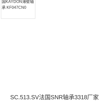
C.607.FSUCT.203.CO.WB33183318价格,3318采购
SC.513.SV法国SNR轴承3318厂家