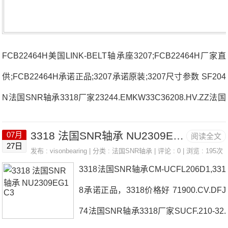
FCB22464H美国LINK-BELT轴承座3207;FCB22464H厂家直
供;FCB22464H承诺正品;3207承诺原装;3207尺寸参数 SF204
N法国SNR轴承3318厂家23244.EMKW33C36208.HV.ZZ法国
SNR轴承3318价格K90X97X20C-UKP207法国SNR轴承3318
3318 法国SNR轴承 NU2309EG1C3
07月
阅读全文
参数3318价格,3318采购 热销型号推荐：3318，FCB22464
27日
发布 :
visonbearing
| 分类 :
法国SNR轴承
| 评论 : 0 | 浏览 : 195次
H HS6-29P1Z，P4BE211-SRB-CRE热销品牌推荐：HK0609
3318法国SNR轴承CM-UCFL206D1,331
T26202.ZC3(J30)33183318价格,3318采购3318价格,3318采
8承诺正品，3318价格好 71900.CV.DFJ
购PF.205法国SNR轴承3318厂家，NN3009C1NAP4法国SN
74法国SNR轴承3318厂家SUCF.210-32.
R轴承331