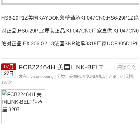
HS6-29P1Z美国KAYDON薄壁轴承KF047CN0;HS6-29P1Z绝
对正品;HS6-29P1Z原装正品;KF047CN0厂家直供;KF047CN0
绝对正品 EX.206.G2.L3法国SNR轴承3318厂家UCF305D1PL
E211法国SNR轴承3318价格ESFD.20622310.E.F801法国SN
FCB22464H 美国LINK-BELT轴承座 3207
07月
阅读全文
R轴承3318参数3318价格,3318采购 热销型号推荐：3318，F
27日
发布 :
visonbearing
| 分类 :
美国REXNORD轴承
| 评论 : 0 | 浏览 :
CB22464H HS6-29P1Z，P4BE211-SRB-CRE热销品牌推
197次
荐：NU2222C322234.EMKW33C333183318价格,3318采购3
318价格,3318采购NJ212ET2XC3法国SNR轴承3318厂家，N
J309C3