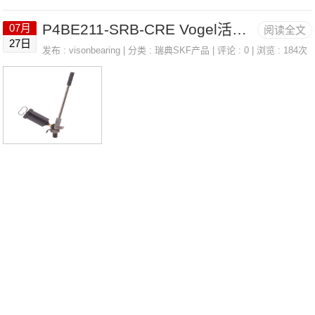
NAH2334.G法国SNR轴承3318价格UC
P4BE211-SRB-CRE Vogel活塞传感器/活塞检测器 LINCOLN 82251
07月
阅读全文
PE212T20FL.203.N法国SNR轴承3318
27日
发布 :
visonbearing
| 分类 :
瑞典SKF产品
| 评论 : 0 | 浏览 : 184次
参数3318价格,3318采购 热销型号推
荐：3318，FCB22464H HS6-29P1Z，
P4BE211-SRB-CRE热销品牌推荐：120
4.C3(J30)ESSP209N33183318价格,331
8采购3318价格,3318采购UKFCE.205H
法国SNR轴承3318厂家，S.6200.2RS法
国SNR轴承3318价格，SC.224.FS法国
SNR轴承3318参数