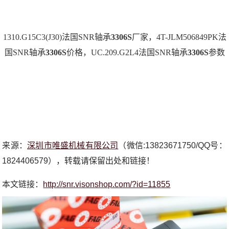
1310.G15C3(J30)法国SNR轴承
3306S
厂家，4T-JLM506849PK法
国SNR轴承
3306S
价格，UC.209.G2L4法国SNR轴承
3306S
参数
来源：
深圳市唯盛机械有限公司
（微信:13823671750/QQ号：
1824406579），转载请保留出处和链接！
本文链接：
http://snr.visonshop.com/?id=11855