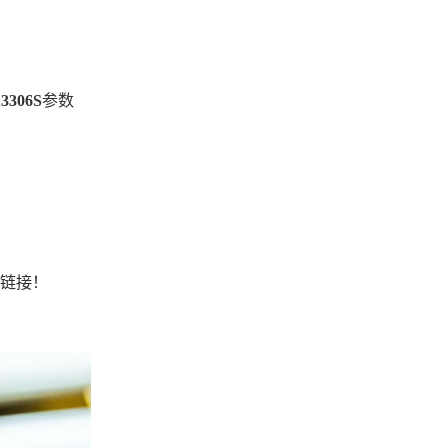
承
3306S
参数
处和链接！