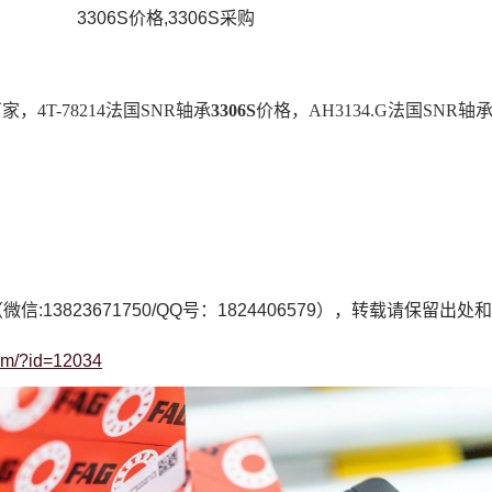
3306S价格,3306S采购
家，4T-78214法国SNR轴承
3306S
价格，AH3134.G法国SNR轴
微信:13823671750/QQ号：1824406579），转载请保留出
com/?id=12034