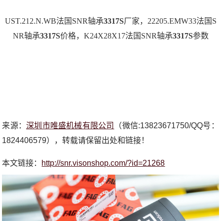
UST.212.N.WB法国SNR轴承
3317S
厂家，22205.EMW33法国S
NR轴承
3317S
价格，K24X28X17法国SNR轴承
3317S
参数
来源：
深圳市唯盛机械有限公司
（微信:13823671750/QQ号：
1824406579），转载请保留出处和链接！
本文链接：
http://snr.visonshop.com/?id=21268