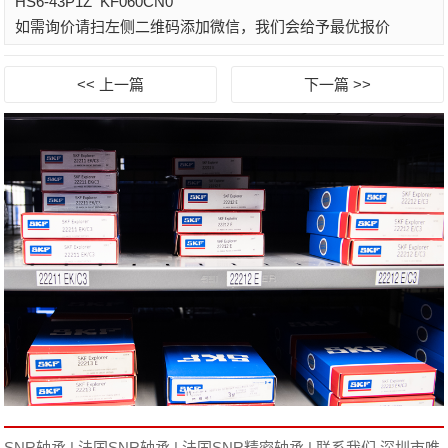
HS6-43P1Z
KF060CN0
如需询价请扫左侧二维码添加微信，我们会给予最优报价
<< 上一篇
下一篇 >>
SNR轴承
|
法国SNR轴承
|
法国SNR精密轴承
|
联系我们
深圳市唯