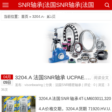
SNR轴承|法国SNR轴承|法国
SNR精密轴承
当前位置：首页 » 3204.A - 第1页
3204.A 法国SNR轴承 UCPAE.205
04月
阅读全文
09日
发布 :
visonbearing
| 分类 :
法国SNR精密轴承
| 评论 : 0 | 浏览 : 3
36次
3204.A法国SNR轴承4T-LM603011,320
4.A价格交期，3204.A货期 71920.HV.U.