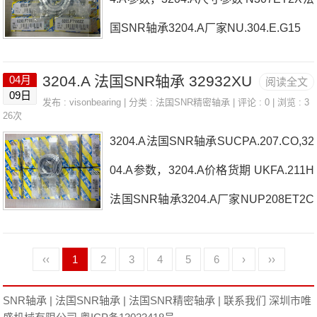
国SNR轴承3204.A厂家NU.304.E.G15
3204.A 法国SNR轴承 32932XU
04月
阅读全文
09日
发布 :
visonbearing
| 分类 :
法国SNR精密轴承
| 评论 : 0 | 浏览 : 3
26次
3204.A法国SNR轴承SUCPA.207.CO,32
04.A参数，3204.A价格货期 UKFA.211H
法国SNR轴承3204.A厂家NUP208ET2C
3
‹‹
1
2
3
4
5
6
›
››
SNR轴承
|
法国SNR轴承
|
法国SNR精密轴承
|
联系我们
深圳市唯