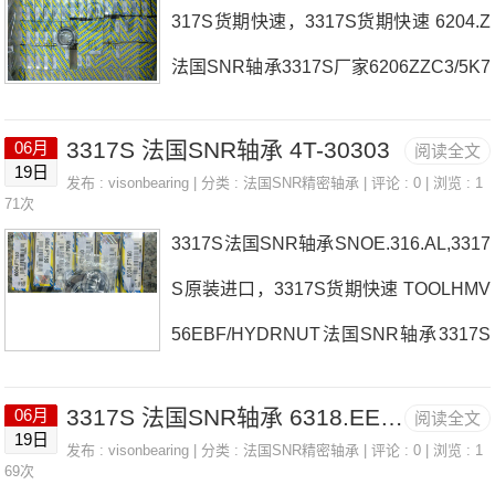
7S采购 热销型号推荐：3317S，FCB22
317S货期快速，3317S货期快速 6204.Z
K法国SNR轴承3317S
447H HS6-21P1Z，P4BE207-SRB-CR
法国SNR轴承3317S厂家6206ZZC3/5K7
E热销品牌推荐：SUCF.2051669563317
022.CV.Q21J84法国SNR轴承3317S价
S3317S价格,3317S采购3317S价格,331
3317S 法国SNR轴承 4T-30303
06月
阅读全文
格71922HVQ21J74EHE206法国SNR轴
19日
7S采购6312ZZC4/5K法国SNR轴承3317
发布 :
visonbearing
| 分类 :
法国SNR精密轴承
| 评论 : 0 | 浏览 : 1
承3317S参数3317S价格,3317S采购 热
71次
S厂家，23218EAKW33C4法国SNR轴
3317S法国SNR轴承SNOE.316.AL,3317
销型号推荐：3317S，FCB22447H HS
承3317S价格
S原装进口，3317S货期快速 TOOLHMV
6-21P1Z，P4BE207-SRB-CRE热销品
56EBF/HYDRNUT法国SNR轴承3317S
牌推荐：USFA.212HK2520LL/3AS3317
厂家6005FT150ZZCES21030法国SNR
S3317S价格,3317S采购3317S价格,331
3317S 法国SNR轴承 6318.EEC3(J30)
06月
阅读全文
轴承3317S价格UCC.319NUP309法国S
7S采购SC.517.SV法国SNR轴承3317S
19日
发布 :
visonbearing
| 分类 :
法国SNR精密轴承
| 评论 : 0 | 浏览 : 1
NR轴承3317S参数3317S价格,3317S采
69次
厂家，7206.HG1Q16J94法国SNR轴承3