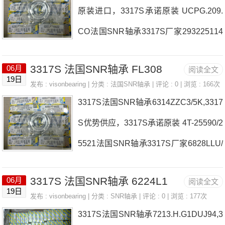
原装进口，3317S承诺原装 UCPG.209.
Z，P4BE207-SRB-CRE热销品牌推荐：
CO法国SNR轴承3317S厂家293225114
30315U6310LLBC3/5K3317S3317S价
4法国SNR轴承3317S价格EHE2036206.
格,3317S采购3317S价格,3317S采购NU
3317S 法国SNR轴承 FL308
06月
阅读全文
ZC3(J30)法国SNR轴承3317S参数3317
409法国SNR轴承3317S厂家，UK213G
19日
发布 :
visonbearing
| 分类 :
法国SNR轴承
| 评论 : 0 | 浏览 : 166次
S价格,3317S采购 热销型号推荐：3317
2H35法国SNR轴承3317S价格，16018.
3317S法国SNR轴承6314ZZC3/5K,3317
S，FCB22447H HS6-21P1Z，P4BE20
C3(J30)法国SNR轴承331
S优势供应，3317S承诺原装 4T-25590/2
7-SRB-CRE热销品牌推荐：USF.209CO
5521法国SNR轴承3317S厂家6828LLU/
UCP213-208D13317S3317S价格,3317
5KUKFE.205.H.N法国SNR轴承3317S
S采购3317S价格,3317S采购UKP.328H
3317S 法国SNR轴承 6224L1
06月
阅读全文
价格7213.HG1Q16J947022UCG/GNP4
19日
法国SNR轴承3317S厂家，EX30824G2
发布 :
visonbearing
| 分类 :
SNR轴承
| 评论 : 0 | 浏览 : 177次
法国SNR轴承3317S参数3317S价格,331
3317S法国SNR轴承7213.H.G1DUJ94,3
法国SNR轴承3317S价格，6207ZZNR/5