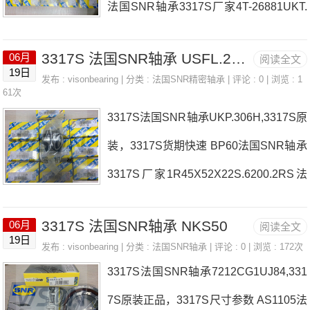
法国SNR轴承3317S厂家4T-26881UKT.
315H法国SNR轴承3317S价格6212.EE
3317S 法国SNR轴承 USFL.205.CO
06月
阅读全文
C3(J30)71932.CV.DFJ74法国SNR轴承3
19日
发布 :
visonbearing
| 分类 :
法国SNR精密轴承
| 评论 : 0 | 浏览 : 1
317S参数3317S价格,3317S采购 热销型
61次
3317S法国SNR轴承UKP.306H,3317S原
号推荐：3317S，FCB22447H HS6-21
装，3317S货期快速 BP60法国SNR轴承
P1Z，P4BE207-SRB-CRE热销品牌推
3317S厂家1R45X52X22S.6200.2RS法
荐：UCFC.216511023317S3317S价格,
国SNR轴承3317S价格4T-34301/34478
3317S采购3317S价格,3317S采购UCP.2
3317S 法国SNR轴承 NKS50
06月
阅读全文
EXFA209N法国SNR轴承3317S参数331
06.T04法国SNR轴承3317S厂家，ESP
19日
发布 :
visonbearing
| 分类 :
法国SNR轴承
| 评论 : 0 | 浏览 : 172次
7S价格,3317S采购 热销型号推荐：331
H.205法国SNR轴承3317S价格，USPA.
3317S法国SNR轴承7212CG1UJ84,331
7S，FCB22447H HS6-21P1Z，P4BE2
206法国SNR轴
7S原装正品，3317S尺寸参数 AS1105法