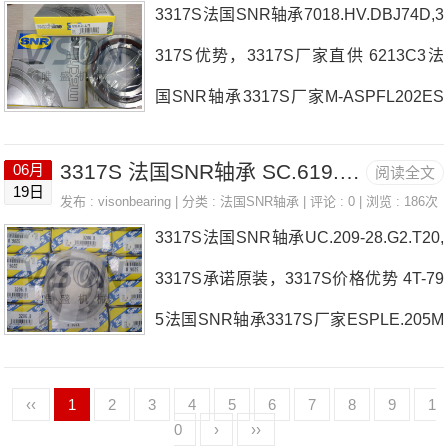
3317S法国SNR轴承7018.HV.DBJ74D,3
购 热销型号推荐：3317S，FCB22447
317S价格，M-
317S优势，3317S厂家直供 6213C3法
H HS6-21P1Z，P4BE207-SRB-CRE热
国SNR轴承3317S厂家M-ASPFL202ES
销品牌推荐：N320G1C37019.CV.DB.J7
FA.208法国SNR轴承3317S价格ML7190
43317S3317S价格,3317S采购3317S价
3317S 法国SNR轴承 SC.619.SV
06月
阅读全文
3CVUJ74S7016.V.Q30.J84法国SNR轴
格,3317S采购EXT211N法国SNR轴承33
19日
发布 :
visonbearing
| 分类 :
法国SNR轴承
| 评论 : 0 | 浏览 : 186次
承3317S参数3317S价格,3317S采购 热
17S厂家，N.219.E.G15.J30法国SNR轴
3317S法国SNR轴承UC.209-28.G2.T20,
销型号推荐：3317S，FCB22447H HS
承3317S价
3317S承诺原装，3317S价格优势 4T-79
6-21P1Z，P4BE207-SRB-CRE热销品
5法国SNR轴承3317S厂家ESPLE.205M
牌推荐：UKPG.212.H.CCUCFC207203
LE71912CVDUJ84S法国SNR轴承3317
317S3317S价格,3317S采购3317S价格,
S价格UKF319HNA4907LL/3AS法国SN
‹‹
1
2
3
4
5
6
7
8
9
1
3317S采购MLCH7001CVUJ74S法国SN
0
›
››
R轴承3317S参数3317S价格,3317S采