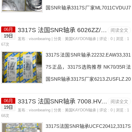
07-SRB-CRE热销品牌推荐：51201SC.
国SNR轴承3317S厂家ML7011CVDUJ7
220.LA3317S3317S价格,3317S采购331
4S6208.EEC4(J40)法国SNR轴承3317S
7S价格,3317S采购BL309NR法国SNR
3317S 法国SNR轴承 6026ZZ/5K
06月
阅读全文
价格NU421UCFTE208法国SNR轴承33
19日
轴承3317S厂家，7205.H.G1DUJ74法国
发布 :
visonbearing
| 分类 :
美国KAYDON轴承
| 评论 : 0 | 浏览 : 1
17S参数3317S价格,3317S采购 热销型
67次
SNR轴承3317S价格，S.6002.2RS法国
3317S法国SNR轴承22232.EAW33,331
号推荐：3317S，FCB22447H HS6-21
SNR轴承3317S参
7S正品，3317S选购推荐 NK70/35R法
P1Z，P4BE207-SRB-CRE热销品牌推
国SNR轴承3317S厂家6213.ZUSFLZ.20
荐：7007.HV.Q16J84UCF.210T203317
5法国SNR轴承3317S价格UC212HT2D
S3317S价格,3317S采购3317S价格,331
3317S 法国SNR轴承 7008.HV.U.J84
06月
阅读全文
15208SCLLD/5K法国SNR轴承3317S参
7S采购UC.201-08.G2.T20法国SNR轴承
19日
发布 :
visonbearing
| 分类 :
美国KAYDON轴承
| 评论 : 0 | 浏览 : 1
数3317S价格,3317S采购 热销型号推
68次
3317S厂家，M-UCUP206D1法国SNR
3317S法国SNR轴承UCFC20412,3317S
荐：3317S，FCB22447H HS6-21P1
轴承3317S价格，4