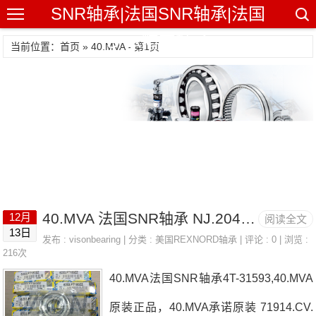
SNR轴承|法国SNR轴承|法国
SNR精密轴承
当前位置：首页 » 40.MVA - 第1页
40.MVA 法国SNR轴承 NJ.204.E.G15
12月
阅读全文
13日
发布 :
visonbearing
| 分类 :
美国REXNORD轴承
| 评论 : 0 | 浏览 :
216次
40.MVA法国SNR轴承4T-31593,40.MVA
原装正品，40.MVA承诺原装 71914.CV.