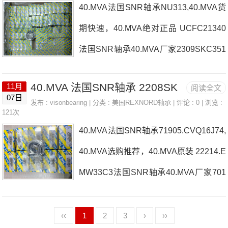
MA法国SNR轴承40.MVA厂家，51330法
40.MVA法国SNR轴承NU313,40.MVA货
购 热销型号推荐：40.MVA，FEB22436
国SNR轴
期快速，40.MVA绝对正品 UCFC21340
H HS6-43P1Z，P4BE300-SRB-CRE热
法国SNR轴承40.MVA厂家2309SKC351
销品牌推荐：6009LLUC3/5KUCP.209-2
216法国SNR轴承40.MVA价格23152EM
740.MVA40.MVA价格,40.MVA采购40.M
40.MVA 法国SNR轴承 2208SK
11月
阅读全文
W3322324.EAW33法国SNR轴承40.MV
07日
VA价格,40.MVA采购7003.CV.DUJ74D
发布 :
visonbearing
| 分类 :
美国REXNORD轴承
| 评论 : 0 | 浏览 :
A参数40.MVA价格,40.MVA采购 热销型
121次
法国SNR轴承40.MVA厂家，6228法国S
40.MVA法国SNR轴承71905.CVQ16J74,
号推荐：40.MVA，FEB22436H HS6-43
NR轴承4
40.MVA选购推荐，40.MVA原装 22214.E
P1Z，P4BE300-SRB-CRE热销品牌推
MW33C3法国SNR轴承40.MVA厂家701
荐：22224.EMKW33C36217.N40.MVA4
9.HV.Q16J84NUP2310ET2XC3U法国S
0.MVA价格,40.MVA采购40.MVA价格,40.
NR轴承40.MVA价格ML71902HVUJ84S
‹‹
1
2
3
›
››
MVA采购ML71903HVUJ84S法国SNR轴