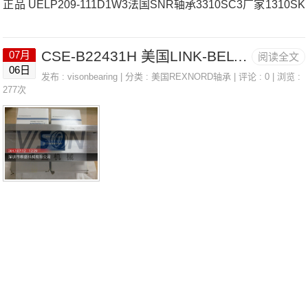
正品 UELP209-111D1W3法国SNR轴承3310SC3厂家1310SK
C3UKFE.218H法国SNR轴承3310SC3价格NU1012G1C3600
CSE-B22431H 美国LINK-BELT带座轴承 2060MM
07月
阅读全文
3ZZC3/5K法国SNR轴承3310SC3参数3310SC3价格,3310SC
06日
发布 :
visonbearing
| 分类 :
美国REXNORD轴承
| 评论 : 0 | 浏览 :
3采购 热销型号推荐：3310SC3，CSE-B22431H RK6-43N1
277次
Z，P2BE203-SRB-CRE热销品牌推荐：EXFLE201NKR72XL
LH/3AS3310SC33310SC3价格,3310SC3采购3310SC3价格,
3