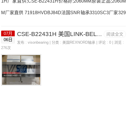
1H厂家直供;CSE-B22431H价格好;2060MM原装正品;2060M
M厂家直供 71918HVDBJ84D法国SNR轴承3310SC3厂家329
34XUNU.2212.E.G15法国SNR轴承3310SC3价格7207.H.G1
CSE-B22431H 美国LINK-BELT带座轴承 2060MM
07月
阅读全文
DTJ047016.HV.U.J74法国SNR轴承3310SC3参数3310SC3价
06日
发布 :
visonbearing
| 分类 :
美国REXNORD轴承
| 评论 : 0 | 浏览 :
格,3310SC3采购 热销型号推荐：3310SC3，CSE-B22431
276次
H RK6-43N1Z，P2BE203-SRB-CRE热销品牌推荐：6408C3
22212.EAKW33C33310SC33310SC3价格,3310SC3采购33