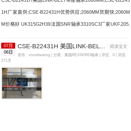
CSE-B22431H美国LINK-BELT带座轴承2060MM;CSE-B2243
1H厂家直供;CSE-B22431H优势供应;2060MM货期快;2060M
M价格好 UK315G2H39法国SNR轴承3310SC3厂家UKF.205.
H.CO21313.V法国SNR轴承3310SC3价格22310.EAKW334T-
CSE-B22431H 美国LINK-BELT带座轴承 2060MM
07月
阅读全文
JHM318448/JHM#01法国SNR轴承3310SC3参数3310SC3价
06日
发布 :
visonbearing
| 分类 :
美国REXNORD轴承
| 评论 : 0 | 浏览 :
格,3310SC3采购 热销型号推荐：3310SC3，CSE-B22431
271次
H RK6-43N1Z，P2BE203-SRB-CRE热销品牌推荐：NATV2
5X/3AS6222LLUC3/5K3310SC33310SC3价格,3310SC3采购