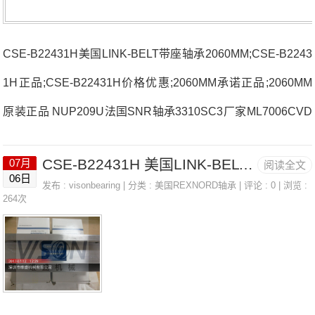
CSE-B22431H美国LINK-BELT带座轴承2060MM;CSE-B2243
1H正品;CSE-B22431H价格优惠;2060MM承诺正品;2060MM
原装正品 NUP209U法国SNR轴承3310SC3厂家ML7006CVD
UJ74SNA6916R法国SNR轴承3310SC3价格51408MLE7191
CSE-B22431H 美国LINK-BELT带座轴承 2060MM
07月
阅读全文
1CVUJ84S法国SNR轴承3310SC3参数3310SC3价格,3310S
06日
发布 :
visonbearing
| 分类 :
美国REXNORD轴承
| 评论 : 0 | 浏览 :
C3采购 热销型号推荐：3310SC3，CSE-B22431H RK6-43N
264次
1Z，P2BE203-SRB-CRE热销品牌推荐：UKF.209.H.CCTOO
LHMV16SET-MTC3310SC33310SC3价格,3310SC3采购331
0S