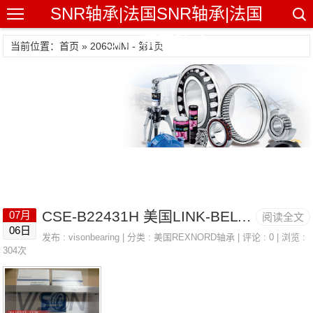
SNR轴承|法国SNR轴承|法国
SNR精密轴承
当前位置：首页 » 2060MM - 第1页
CSE-B22431H 美国LINK-BELT带座轴承 2060MM
07月
阅读全文
06日
发布 :
visonbearing
| 分类 :
美国REXNORD轴承
| 评论 : 0 | 浏览 :
304次