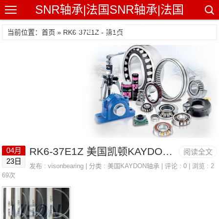
SNR轴承|法国SNR轴承|法国
SNR精密轴承
当前位置：首页 » RK6-37E1Z - 第1页
RK6-37E1Z 美国凯顿KAYDON轴承 KD250CN0
04月
阅读全文
23日
发布 :
visonbearing
| 分类 :
美国KAYDON轴承
| 评论 : 0 | 浏览 : 2
69次