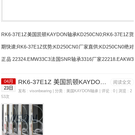
RK6-37E1Z美国凯顿KAYDON轴承KD250CN0;RK6-37E1Z货
期快速;RK6-37E1Z优势;KD250CN0厂家直供;KD250CN0绝对
正品 22324.EMW33C3法国SNR轴承3316厂家22218.EAKW3
3UCFE.209法国SNR轴承3316价格UCFL.203.L3NU214ET2
RK6-37E1Z 美国凯顿KAYDON轴承 KD250CN0
04月
阅读全文
XC3法国SNR轴承3316参数3316价格,3316采购 热销型号推
23日
发布 :
visonbearing
| 分类 :
美国KAYDON轴承
| 评论 : 0 | 浏览 : 2
荐：3316，FCB22428H RK6-37E1Z，P4BE407-SRB-SRE
53次
热销品牌推荐：3209.AAH313033163316价格,3316采购3316
价格,3316采购HK5025法国SNR轴承3316厂家，UK.305.G2
法国SNR轴