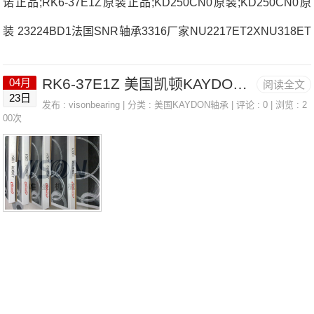
诺正品;RK6-37E1Z原装正品;KD250CN0原装;KD250CN0原
装 23224BD1法国SNR轴承3316厂家NU2217ET2XNU318ET
2C3法国SNR轴承3316价格USFD.20171926.HVQ16J84法国
RK6-37E1Z 美国凯顿KAYDON轴承 KD250CN0
04月
阅读全文
SNR轴承3316参数3316价格,3316采购 热销型号推荐：331
23日
发布 :
visonbearing
| 分类 :
美国KAYDON轴承
| 评论 : 0 | 浏览 : 2
6，FCB22428H RK6-37E1Z，P4BE407-SRB-SRE热销品牌
00次
推荐：MLE7007CVDUJ74S5206S33163316价格,3316采购3
316价格,3316采购6038L1C3法国SNR轴承3316厂家，CM-U
KF211D1法