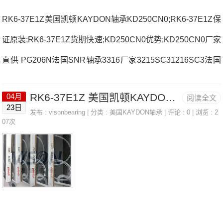
RK6-37E1Z美国凯顿KAYDON轴承KD250CN0;RK6-37E1Z保
证原装;RK6-37E1Z货期快速;KD250CN0优势;KD250CN0厂家
直供 PG206N法国SNR轴承3316厂家3215SC31216SC3法国
SNR轴承3316价格22214.EMW337013.CV.DB.J74法国SNR
RK6-37E1Z 美国凯顿KAYDON轴承 KD250CN0
04月
阅读全文
轴承3316参数3316价格,3316采购 热销型号推荐：3316，FC
23日
发布 :
visonbearing
| 分类 :
美国KAYDON轴承
| 评论 : 0 | 浏览 : 2
B22428H RK6-37E1Z，P4BE407-SRB-SRE热销品牌推荐：
07次
6200FT150ZZ7010.HV.DT.J0433163316价格,3316采购3316
价格,3316采购ESFC204N法国SNR轴承3316厂家，6210LLU
NR/