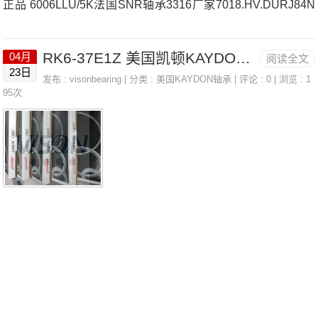
正品 6006LLU/5K法国SNR轴承3316厂家7018.HV.DURJ84N
J2213EG1WC3法国SNR轴承3316价格S-UKP208D14T-397
RK6-37E1Z 美国凯顿KAYDON轴承 KD250CN0
04月
阅读全文
法国SNR轴承3316参数3316价格,3316采购 热销型号推荐：3
23日
发布 :
visonbearing
| 分类 :
美国KAYDON轴承
| 评论 : 0 | 浏览 : 1
316，FCB22428H RK6-37E1Z，P4BE407-SRB-SRE热销品
95次
牌推荐：6040AHX.2328.G33163316价格,3316采购3316价格,
3316采购71908.CV.U.J84法国SNR轴承3316厂家，UCFE.20
5