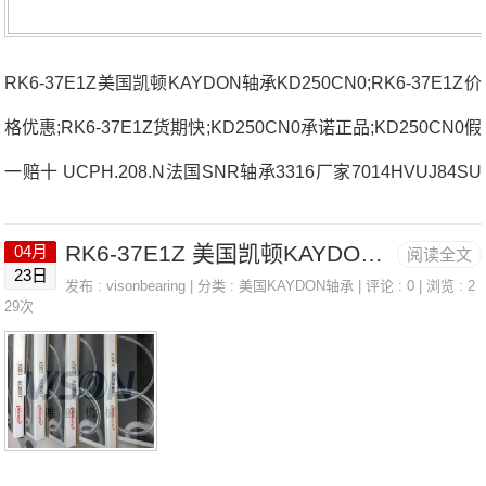
RK6-37E1Z美国凯顿KAYDON轴承KD250CN0;RK6-37E1Z价
格优惠;RK6-37E1Z货期快;KD250CN0承诺正品;KD250CN0假
一赔十 UCPH.208.N法国SNR轴承3316厂家7014HVUJ84SU
CP.20516法国SNR轴承3316价格CH.71916.CV.U.J746008LL
RK6-37E1Z 美国凯顿KAYDON轴承 KD250CN0
04月
阅读全文
B/5K法国SNR轴承3316参数3316价格,3316采购 热销型号推
23日
发布 :
visonbearing
| 分类 :
美国KAYDON轴承
| 评论 : 0 | 浏览 : 2
荐：3316，FCB22428H RK6-37E1Z，P4BE407-SRB-SRE
29次
热销品牌推荐：NU205EG15NJ.2320.EMJ3033163316价格,3
316采购3316价格,3316采购CUS204法国SNR轴承3316厂
家，LU