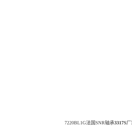
7220BL1G法国SNR轴承
3317S
厂