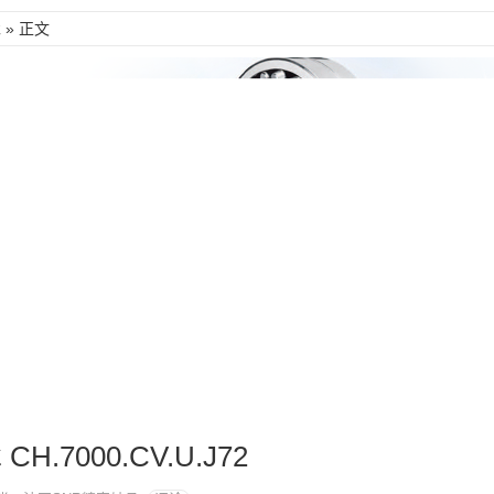
承
» 正文
H.7000.CV.U.J72