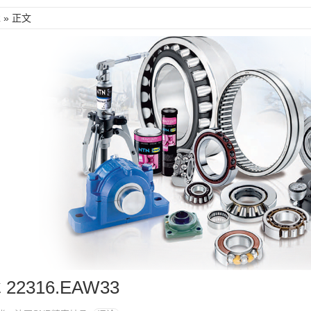
承
» 正文
22316.EAW33